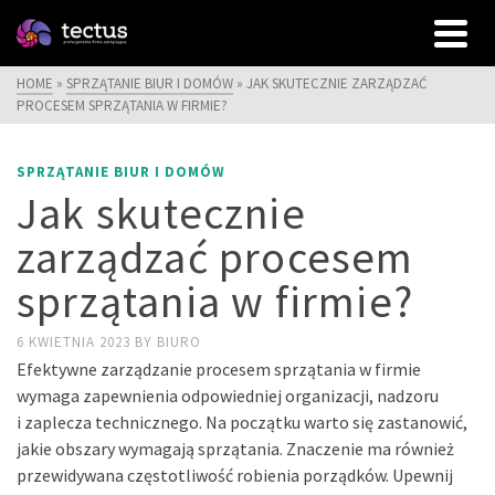
HOME
»
SPRZĄTANIE BIUR I DOMÓW
»
JAK SKUTECZNIE ZARZĄDZAĆ
PROCESEM SPRZĄTANIA W FIRMIE?
SPRZĄTANIE BIUR I DOMÓW
Jak skutecznie
zarządzać procesem
sprzątania w firmie?
6 KWIETNIA 2023
BY
BIURO
Efektywne zarządzanie procesem sprzątania w firmie
wymaga zapewnienia odpowiedniej organizacji, nadzoru
i zaplecza technicznego. Na początku warto się zastanowić,
jakie obszary wymagają sprzątania. Znaczenie ma również
przewidywana częstotliwość robienia porządków. Upewnij