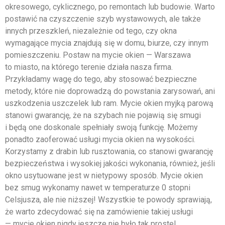
okresowego, cyklicznego, po remontach lub budowie. Warto
postawić na czyszczenie szyb wystawowych, ale także
innych przeszkleń, niezależnie od tego, czy okna
wymagające mycia znajdują się w domu, biurze, czy innym
pomieszczeniu. Postaw na mycie okien — Warszawa
to miasto, na którego terenie działa nasza firma.
Przykładamy wagę do tego, aby stosować bezpieczne
metody, które nie doprowadzą do powstania zarysowań, ani
uszkodzenia uszczelek lub ram. Mycie okien myjką parową
stanowi gwarancję, że na szybach nie pojawią się smugi
i będą one doskonale spełniały swoją funkcję. Możemy
ponadto zaoferować usługi mycia okien na wysokości.
Korzystamy z drabin lub rusztowania, co stanowi gwarancję
bezpieczeństwa i wysokiej jakości wykonania, również, jeśli
okno usytuowane jest w nietypowy sposób. Mycie okien
bez smug wykonamy nawet w temperaturze 0 stopni
Celsjusza, ale nie niższej! Wszystkie te powody sprawiają,
że warto zdecydować się na zamówienie takiej usługi
— mycie okien nigdy jeszcze nie było tak proste!