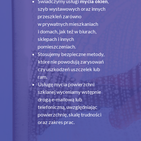
Świadczymy usługi
mycia okien
,
szyb wystawowych oraz innych
przeszkleń zarówno
w prywatnych mieszkaniach
i domach, jak też w biurach,
sklepach i innych
pomieszczeniach.
Stosujemy bezpieczne metody,
które nie powodują zarysowań
czy uszkodzeń uszczelek lub
ram.
Usługę mycia powierzchni
szklanej wyceniamy wstępnie
drogą e-mailową lub
telefoniczną, uwzględniając
powierzchnię, skalę trudności
oraz zakres prac.