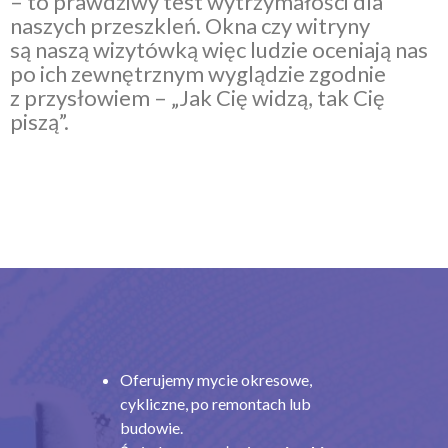
– to prawdziwy test wytrzymałości dla
naszych przeszkleń. Okna czy witryny
są naszą wizytówką więc ludzie oceniają nas
po ich zewnętrznym wyglądzie zgodnie
z przysłowiem – „Jak Cię widzą, tak Cię
piszą”.
Oferujemy mycie okresowe,
cykliczne, po remontach lub
budowie.