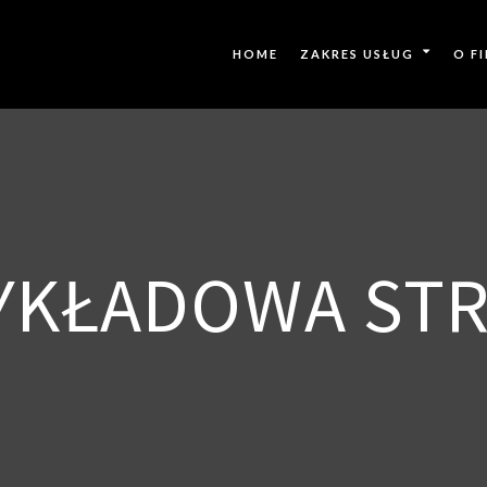
HOME
ZAKRES USŁUG
O F
YKŁADOWA ST