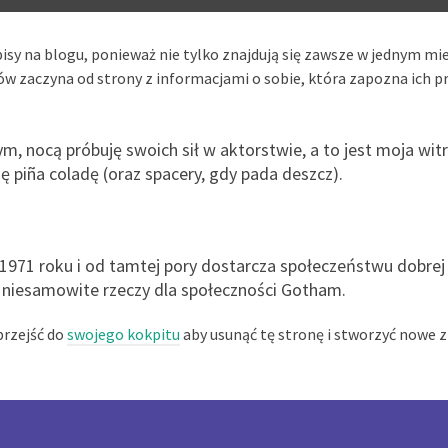
pisy na blogu, ponieważ nie tylko znajdują się zawsze w jednym mie
 zaczyna od strony z informacjami o sobie, która zapozna ich p
m, nocą próbuję swoich sił w aktorstwie, a to jest moja w
ię piña coladę (oraz spacery, gdy pada deszcz).
1971 roku i od tamtej pory dostarcza społeczeństwu dobrej
i niesamowite rzeczy dla społeczności Gotham.
przejść do
swojego kokpitu
aby usunąć tę stronę i stworzyć nowe z